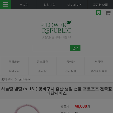
로그인
회원가입
마이페이지
최근본상품
축하화환
근조화환
동양란
서양란
꽃바구니
꽃다발
관엽식물
공기정화식물
꽃바구니
꽃바구니
하늘땅 별땅 (b_161) 꽃바구니 출산 생일 선물 프로포즈 전국꽃
배달서비스
48,000
상품가
원
적립금
1%