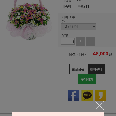
배송비
(무료)
케이크 추
가
수량
48,000
옵션 적용가
원
관심상품
장바구니
구매하기