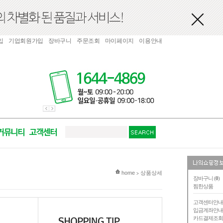
입
기업회원가입
장바구니
주문조회
마이페이지
이용안내
현재 위치
home
상품상세
>
장바구니 (
0
)
찜한상품
고객센터안
입금계좌안
카드결제조