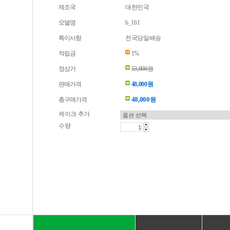
제조국
대한민국
모델명
b_161
특이사항
전국당일배송
적립금
1%
정상가
53,000원
판매가격
48,000원
48,000
총구매가격
원
케이크 추가
수량