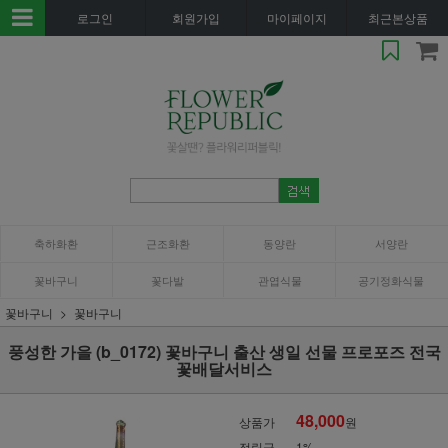
로그인
회원가입
마이페이지
최근본상품
축하화환
근조화환
동양란
서양란
꽃바구니
꽃다발
관엽식물
공기정화식물
꽃바구니
꽃바구니
풍성한 가을 (b_0172) 꽃바구니 출산 생일 선물 프로포즈 전국
꽃배달서비스
48,000
상품가
원
적립금
1%