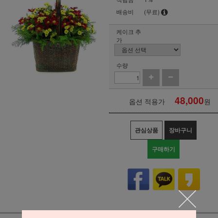
배송비
(무료)
케이크 추
가
수량
48,000
옵션 적용가
원
관심상품
장바구니
구매하기