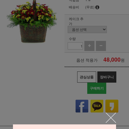
배송비
(무료)
케이크 추
가
수량
48,000
옵션 적용가
원
관심상품
장바구니
구매하기