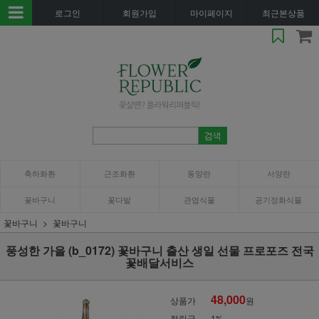
로그인
회원가입
마이페이지
최근본상품
축하화환
근조화환
동양란
서양란
꽃바구니
꽃다발
관엽식물
공기정화식물
꽃바구니
꽃바구니
풍성한 가을 (b_0172) 꽃바구니 출산 생일 선물 프로포즈 전국
꽃배달서비스
48,000
상품가
원
적립금
1%