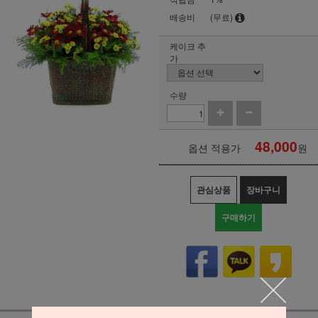
배송비
(무료)
케이크 추
가
수량
48,000
옵션 적용가
원
관심상품
장바구니
구매하기