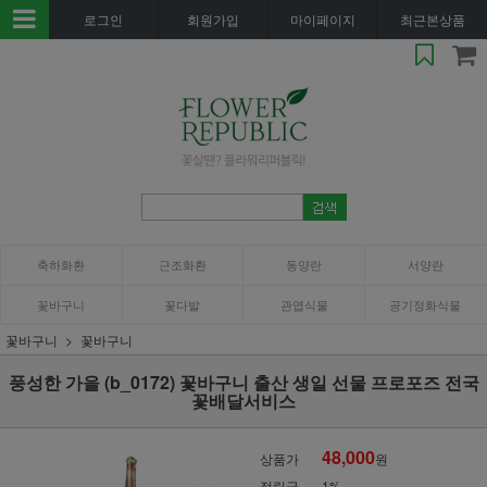
로그인
회원가입
마이페이지
최근본상품
축하화환
근조화환
동양란
서양란
꽃바구니
꽃다발
관엽식물
공기정화식물
꽃바구니
꽃바구니
풍성한 가을 (b_0172) 꽃바구니 출산 생일 선물 프로포즈 전국
꽃배달서비스
48,000
상품가
원
적립금
1%