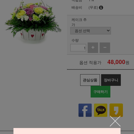
배송비
(무료)
케이크 추
가
수량
48,000
옵션 적용가
원
관심상품
장바구니
구매하기