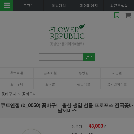
로그인
회원가입
마이페이지
최근본상품
축하화환
근조화환
동양란
서양란
꽃바구니
꽃다발
관엽식물
공기정화식물
꽃바구니
꽃바구니
큐트엔젤 (b_0050) 꽃바구니 출산 생일 선물 프로포즈 전국꽃배
달서비스
48,000
상품가
원
적립금
1%