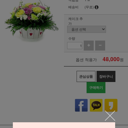
배송비
(무료)
케이크 추
가
수량
48,000
옵션 적용가
원
관심상품
장바구니
구매하기