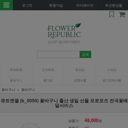
로그인
회원가입
마이페이지
최근본상품
축하화환
근조화환
동양란
서양란
꽃바구니
꽃다발
관엽식물
공기정화식물
꽃바구니
꽃바구니
큐트엔젤 (b_0050) 꽃바구니 출산 생일 선물 프로포즈 전국꽃배
달서비스
48,000
상품가
원
적립금
1%