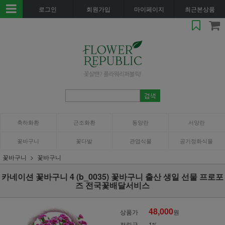
로그인
회원가입
마이페이지
최근본상품
축하화환
근조화환
동양란
서양란
꽃바구니
꽃다발
관엽식물
공기정화식물
꽃바구니
꽃바구니
카네이션 꽃바구니 4 (b_0035) 꽃바구니 출산 생일 선물 프로포
즈 전국꽃배달서비스
48,000
상품가
원
적립금
1%