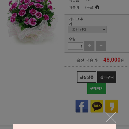
배송비
(무료)
케이크 추
가
수량
48,000
옵션 적용가
원
관심상품
장바구니
구매하기