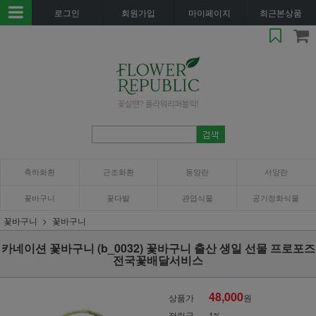
로그인
회원가입
마이페이지
최근본상품
축하화환
근조화환
동양란
서양란
꽃바구니
꽃다발
관엽식물
공기정화식물
꽃바구니
꽃바구니
카네이션 꽃바구니 (b_0032) 꽃바구니 출산 생일 선물 프로포즈
전국꽃배달서비스
48,000
상품가
원
적립금
1%