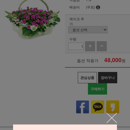
배송비
(무료)
케이크 추
가
수량
48,000
옵션 적용가
원
관심상품
장바구니
구매하기