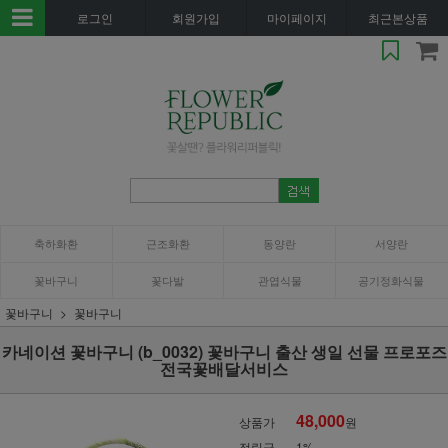
로그인
회원가입
마이페이지
최근본상품
축하화환
근조화환
동양란
서양란
꽃바구니
꽃다발
관엽식물
공기정화식물
꽃바구니
꽃바구니
카네이션 꽃바구니 (b_0032) 꽃바구니 출산 생일 선물 프로포즈
전국꽃배달서비스
48,000
상품가
원
적립금
1%