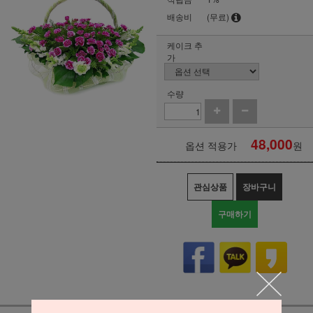
배송비
(무료)
케이크 추
가
수량
48,000
옵션 적용가
원
관심상품
장바구니
구매하기