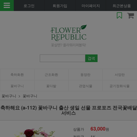
로그인
회원가입
마이페이지
최근본상품
축하화환
근조화환
동양란
서양란
꽃바구니
꽃다발
관엽식물
공기정화식물
꽃바구니
꽃바구니
축하해요 (a-112) 꽃바구니 출산 생일 선물 프로포즈 전국꽃배달
서비스
63,000
상품가
원
적립금
1%