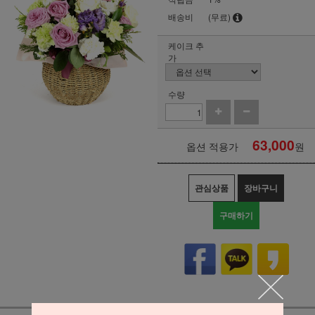
배송비
(무료)
케이크 추
가
수량
63,000
옵션 적용가
원
관심상품
장바구니
구매하기