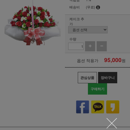
배송비
(무료)
케이크 추
가
수량
95,000
옵션 적용가
원
관심상품
장바구니
구매하기