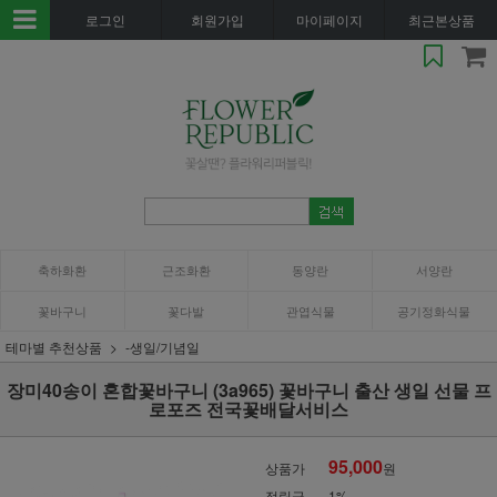
로그인
회원가입
마이페이지
최근본상품
축하화환
근조화환
동양란
서양란
꽃바구니
꽃다발
관엽식물
공기정화식물
테마별 추천상품
-생일/기념일
장미40송이 혼합꽃바구니 (3a965) 꽃바구니 출산 생일 선물 프
로포즈 전국꽃배달서비스
95,000
상품가
원
적립금
1%