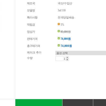
제조국
국산/수입산
모델명
3a1110
특이사항
전국당일배송
적립금
1%
정상가
85,000원
판매가격
74,000원
74,000
총구매가격
원
케이크 추가
수량