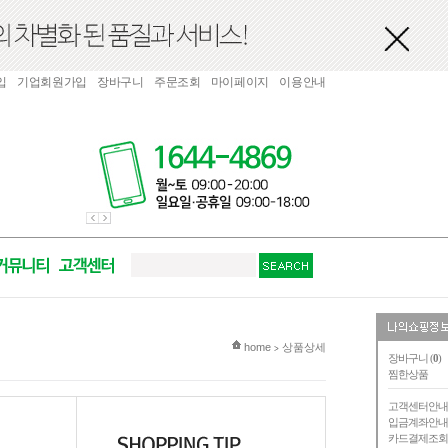
입
기업회원가입
장바구니
주문조회
마이페이지
이용안내
현재 위치
home
상품상세
>
장바구니 (
0
)
찜한상품
고객센터안
입금계좌안
카드결제조