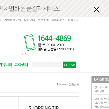
입
기업회원가입
장바구니
주문조회
마이페이지
이용안내
현재 위치
home
상품상세
>
장바구니 (
0
)
찜한상품
고객센터안
입금계좌안
카드결제조