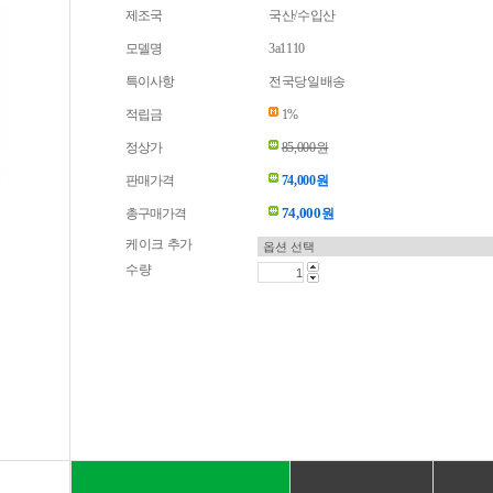
제조국
국산/수입산
모델명
3a1110
특이사항
전국당일배송
적립금
1%
정상가
85,000원
판매가격
74,000원
74,000
총구매가격
원
케이크 추가
수량