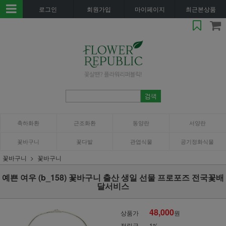
로그인
회원가입
마이페이지
최근본상품
축하화환
근조화환
동양란
서양란
꽃바구니
꽃다발
관엽식물
공기정화식물
꽃바구니
꽃바구니
예쁜 여우 (b_158) 꽃바구니 출산 생일 선물 프로포즈 전국꽃배
달서비스
48,000
상품가
원
적립금
1%