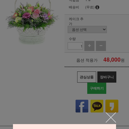
배송비
(무료)
케이크 추
가
수량
48,000
옵션 적용가
원
관심상품
장바구니
구매하기