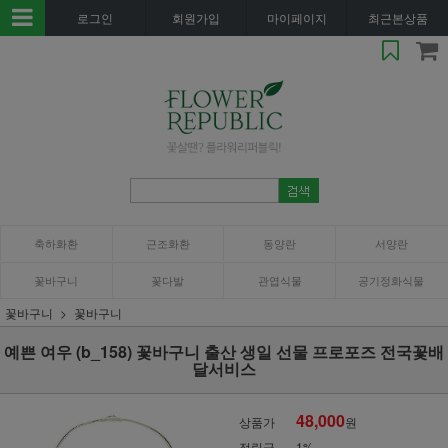
로그인
회원가입
마이페이지
최근본상품
축하화환
근조화환
동양란
서양란
꽃바구니
꽃다발
관엽식물
공기정화식물
꽃바구니
꽃바구니
예쁜 여우 (b_158) 꽃바구니 출산 생일 선물 프로포즈 전국꽃배
달서비스
48,000
상품가
원
적립금
1%