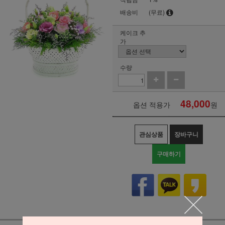
배송비
(무료)
케이크 추
가
수량
48,000
옵션 적용가
원
관심상품
장바구니
구매하기