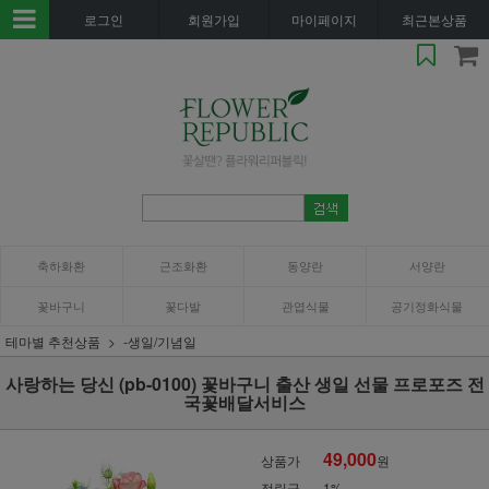
로그인
회원가입
마이페이지
최근본상품
축하화환
근조화환
동양란
서양란
꽃바구니
꽃다발
관엽식물
공기정화식물
테마별 추천상품
-생일/기념일
사랑하는 당신 (pb-0100) 꽃바구니 출산 생일 선물 프로포즈 전
국꽃배달서비스
49,000
상품가
원
적립금
1%