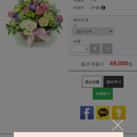
배송비
(무료)
케이크 추
가
수량
49,000
옵션 적용가
원
관심상품
장바구니
구매하기