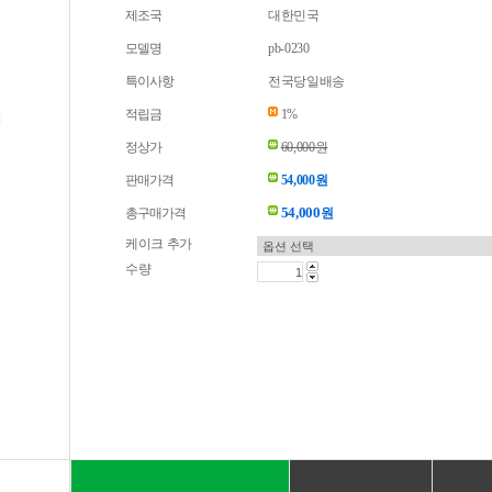
제조국
대한민국
모델명
pb-0230
특이사항
전국당일배송
적립금
1%
정상가
60,000원
판매가격
54,000원
54,000
총구매가격
원
케이크 추가
수량