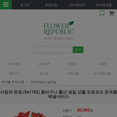
로그인
회원가입
마이페이지
최근본상품
축하화환
근조화환
동양란
서양란
꽃바구니
꽃다발
관엽식물
공기정화식물
테마별 추천상품
-어버이날/스승의날
사랑과 존경 (3a1182) 꽃바구니 출산 생일 선물 프로포즈 전국꽃
배달서비스
90,000
상품가
원
적립금
1%