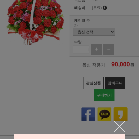
배송비
(무료)
케이크 추
가
수량
90,000
옵션 적용가
원
관심상품
장바구니
구매하기