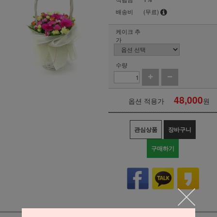
배송비
(무료)
케이크 추
가
수량
48,000
옵션 적용가
원
관심상품
장바구니
구매하기