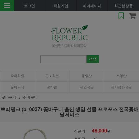
로그인
회원가입
마이페이지
최근본상품
축하화환
근조화환
동양란
서양란
꽃바구니
꽃다발
관엽식물
공기정화식물
꽃바구니
꽃바구니
쁘띠핑크 (b_0037) 꽃바구니 출산 생일 선물 프로포즈 전국꽃배
달서비스
48,000
상품가
원
적립금
1%