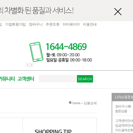
입
기업회원가입
장바구니
주문조회
마이페이지
이용안내
현재 위치
home
상품상세
>
장바구니 (
0
)
찜한상품
고객센터안
입금계좌안
카드결제조