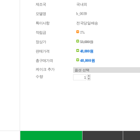
제조국
국내외
모델명
b_0039
특이사항
전국당일배송
적립금
1%
정상가
53,000원
판매가격
48,000원
48,000
총구매가격
원
케이크 추가
수량