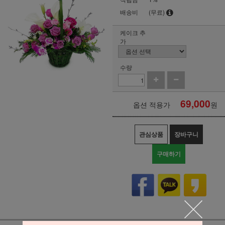
배송비
(무료)
케이크 추
가
수량
69,000
옵션 적용가
원
관심상품
장바구니
구매하기