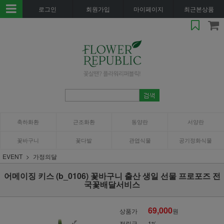
로그인
회원가입
마이페이지
최근본상품
축하화환
근조화환
동양란
서양란
꽃바구니
꽃다발
관엽식물
공기정화식물
EVENT
가정의달
어메이징 키스 (b_0106) 꽃바구니 출산 생일 선물 프로포즈 전
국꽃배달서비스
69,000
상품가
원
적립금
1%