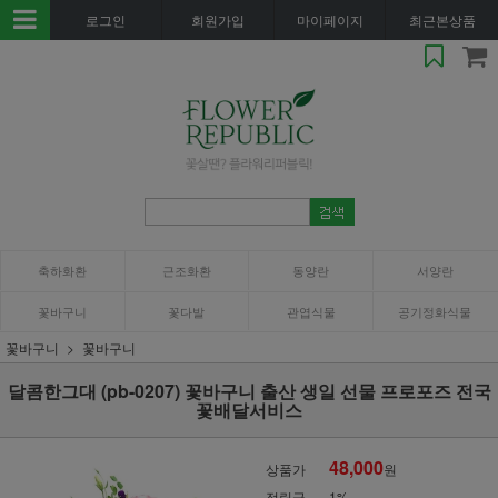
로그인
회원가입
마이페이지
최근본상품
축하화환
근조화환
동양란
서양란
꽃바구니
꽃다발
관엽식물
공기정화식물
꽃바구니
꽃바구니
달콤한그대 (pb-0207) 꽃바구니 출산 생일 선물 프로포즈 전국
꽃배달서비스
48,000
상품가
원
적립금
1%