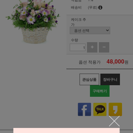
배송비
(무료)
케이크 추
가
수량
48,000
옵션 적용가
원
관심상품
장바구니
구매하기