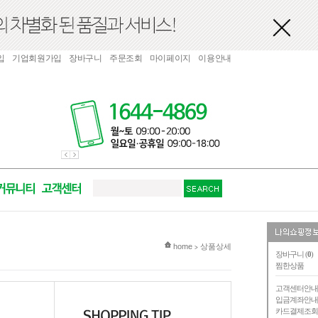
입
기업회원가입
장바구니
주문조회
마이페이지
이용안내
현재 위치
home
상품상세
>
장바구니 (
0
)
찜한상품
고객센터안
입금계좌안
카드결제조