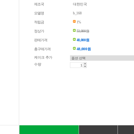
제조국
대한민국
모델명
b_168
적립금
1%
정상가
53,000원
판매가격
48,000원
48,000
총구매가격
원
케이크 추가
수량