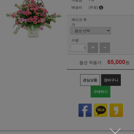
배송비
(무료)
케이크 추
가
수량
65,000
옵션 적용가
원
관심상품
장바구니
구매하기