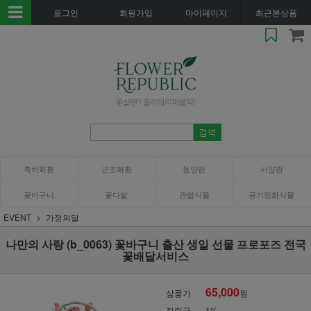
로그인
회원가입
마이페이지
최근본상품
축하화환
근조화환
동양란
서양란
꽃바구니
꽃다발
관엽식물
공기정화식물
EVENT
가정의달
나만의 사랑 (b_0063) 꽃바구니 출산 생일 선물 프로포즈 전국
꽃배달서비스
65,000
상품가
원
적립금
1%