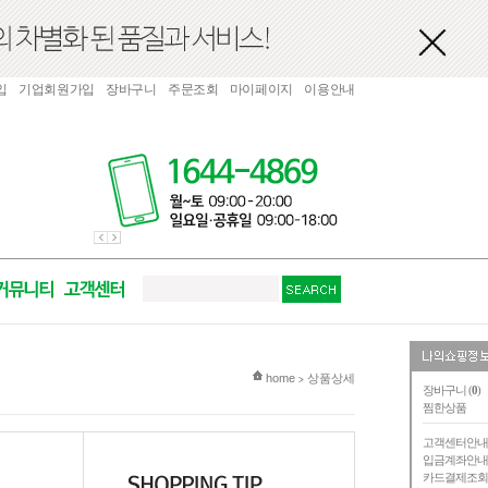
입
기업회원가입
장바구니
주문조회
마이페이지
이용안내
현재 위치
home
상품상세
>
장바구니 (
0
)
찜한상품
고객센터안
입금계좌안
카드결제조