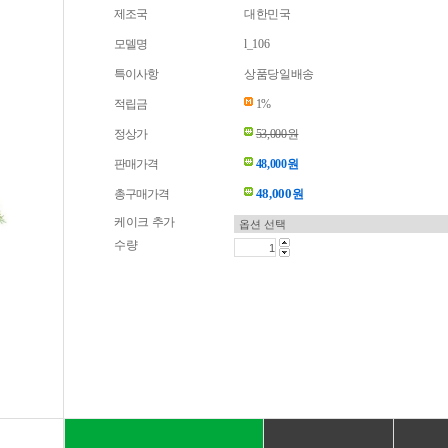
제조국
대한민국
모델명
l_106
특이사항
상품당일배송
적립금
1%
정상가
53,000원
판매가격
48,000원
48,000
총구매가격
원
케이크 추가
수량