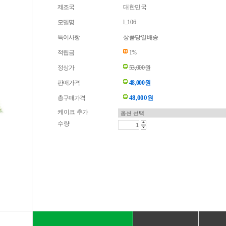
제조국
대한민국
모델명
l_106
특이사항
상품당일배송
적립금
1%
정상가
53,000원
판매가격
48,000원
48,000
총구매가격
원
케이크 추가
수량