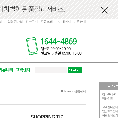
입
기업회원가입
장바구니
주문조회
마이페이지
이용안내
현재 위치
home
상품상세
>
장바구니 (
0
)
찜한상품
고객센터안
입금계좌안
카드결제조