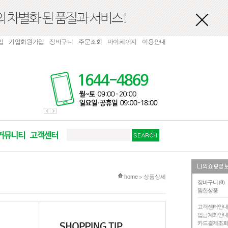
입
기업회원가입
장바구니
주문조회
마이페이지
이용안내
현재 위치
home
상품상세
>
장바구니 (
0
)
찜한상품
고객센터안
입금계좌안
카드결제조