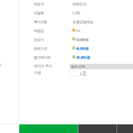
제조국
대한민국
모델명
l_106
특이사항
상품당일배송
적립금
1%
정상가
53,000원
판매가격
48,000원
48,000
총구매가격
원
케이크 추가
수량