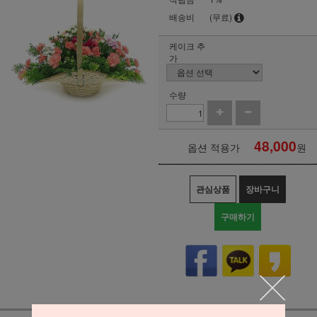
배송비
(무료)
케이크 추
가
수량
48,000
옵션 적용가
원
관심상품
장바구니
구매하기