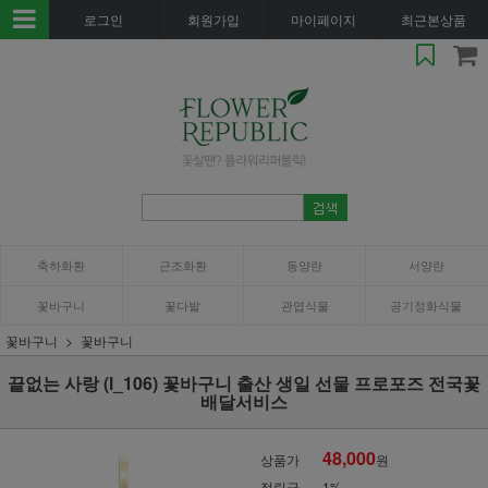
로그인
회원가입
마이페이지
최근본상품
축하화환
근조화환
동양란
서양란
꽃바구니
꽃다발
관엽식물
공기정화식물
꽃바구니
꽃바구니
끝없는 사랑 (l_106) 꽃바구니 출산 생일 선물 프로포즈 전국꽃
배달서비스
48,000
상품가
원
적립금
1%