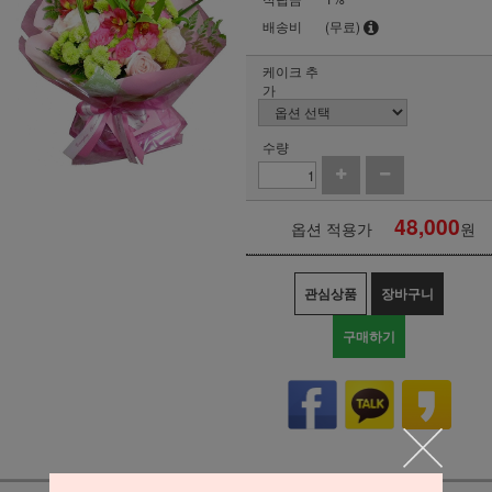
배송비
(무료)
케이크 추
가
수량
48,000
옵션 적용가
원
관심상품
장바구니
구매하기