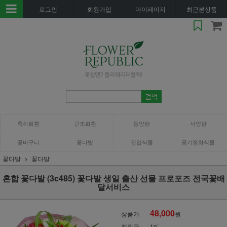
로그인
회원가입
마이페이지
최근본상품
축하화환
근조화환
동양란
서양란
꽃바구니
꽃다발
관엽식물
공기정화식물
꽃다발
꽃다발
혼합 꽃다발 (3c485) 꽃다발 생일 출산 선물 프로포즈 전국꽃배
달서비스
48,000
상품가
원
적립금
1%