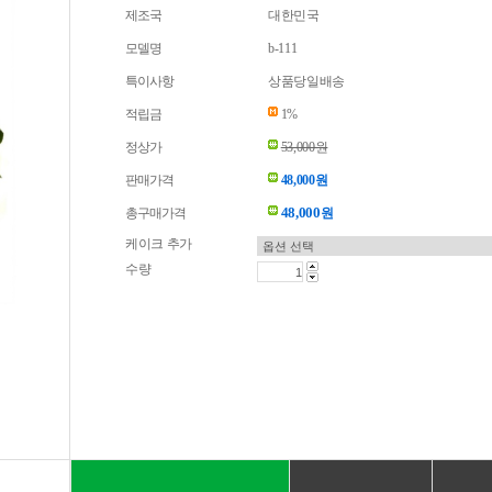
제조국
대한민국
모델명
b-111
특이사항
상품당일배송
적립금
1%
정상가
53,000원
판매가격
48,000원
48,000
총구매가격
원
케이크 추가
수량