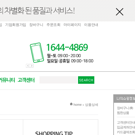
입
기업회원가입
장바구니
주문조회
마이페이지
이용안내
현재 위치
home
상품상세
>
장바구니 (
0
)
찜한상품
고객센터안
입금계좌안
카드결제조