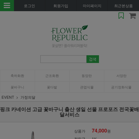
로그인
회원가입
마이페이지
최근본상품
축하화환
근조화환
동양란
서양란
꽃바구니
꽃다발
관엽식물
공기정화식물
EVENT
가정의달
핑크 카네이션 고급 꽃바구니 출산 생일 선물 프로포즈 전국꽃배
달서비스
74,000
상품가
원
적립금
1%