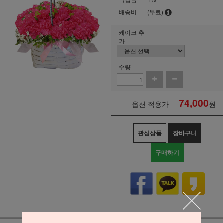
배송비
(무료)
케이크 추
가
수량
74,000
옵션 적용가
원
관심상품
장바구니
구매하기