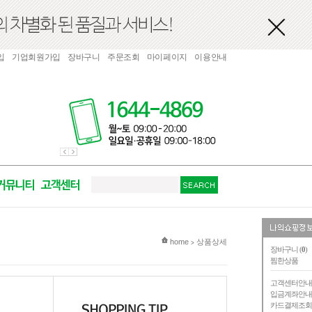
입
기업회원가입
장바구니
주문조회
마이페이지
이용안내
현재 위치
home
상품상세
>
장바구니 (
0
)
찜한상품
고객센터안
입금계좌안
카드결제조