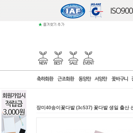
장미40송이꽃다발 (3c537) 꽃다발 생일 출