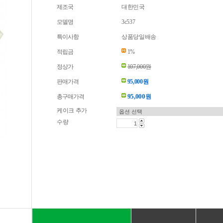
제조국
대한민국
모델명
3c537
특이사항
상품당일배송
적립금
1%
정상가
107,000원
판매가격
95,000원
95,000
총구매가격
원
케이크 추가
수량