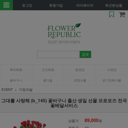
로그인
회원가입
마이페이지
최근본상품
축하화환
근조화환
동양란
서양란
꽃바구니
꽃다발
관엽식물
공기정화식물
EVENT
가정의달
그대를 사랑해 (b_145) 꽃바구니 출산 생일 선물 프로포즈 전국
꽃배달서비스
89,000
상품가
원
적립금
1%