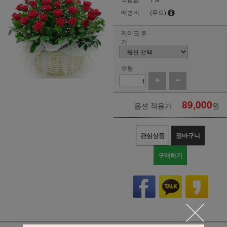
배송비
(무료)
케이크 추
가
수량
89,000
옵션 적용가
원
관심상품
장바구니
구매하기