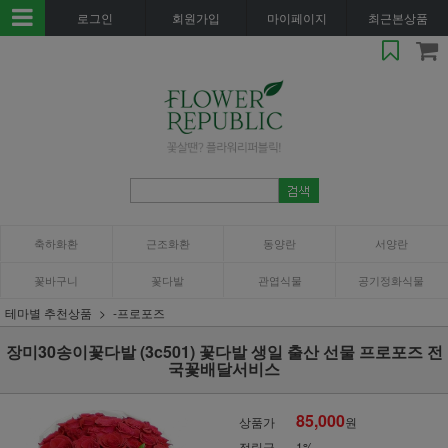
로그인
회원가입
마이페이지
최근본상품
축하화환
근조화환
동양란
서양란
꽃바구니
꽃다발
관엽식물
공기정화식물
테마별 추천상품
-프로포즈
장미30송이꽃다발 (3c501) 꽃다발 생일 출산 선물 프로포즈 전
국꽃배달서비스
85,000
상품가
원
적립금
1%