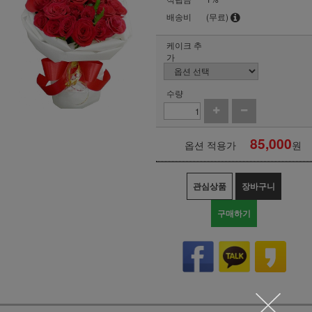
배송비
(무료)
케이크 추
가
수량
85,000
옵션 적용가
원
관심상품
장바구니
구매하기