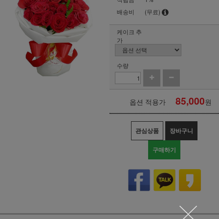
배송비
(무료)
케이크 추
가
수량
85,000
옵션 적용가
원
관심상품
장바구니
구매하기