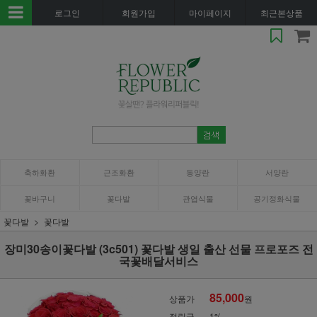
로그인
회원가입
마이페이지
최근본상품
축하화환
근조화환
동양란
서양란
꽃바구니
꽃다발
관엽식물
공기정화식물
꽃다발
꽃다발
장미30송이꽃다발 (3c501) 꽃다발 생일 출산 선물 프로포즈 전
국꽃배달서비스
85,000
상품가
원
적립금
1%