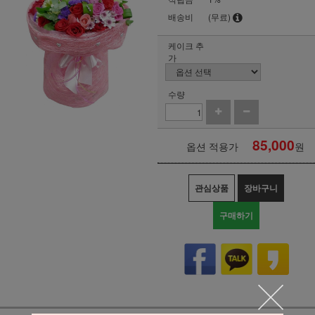
배송비
(무료)
케이크 추
가
수량
85,000
옵션 적용가
원
관심상품
장바구니
구매하기