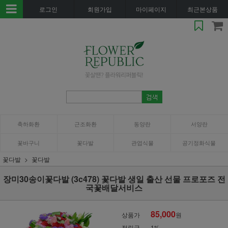
로그인
회원가입
마이페이지
최근본상품
축하화환
근조화환
동양란
서양란
꽃바구니
꽃다발
관엽식물
공기정화식물
꽃다발
꽃다발
장미30송이꽃다발 (3c478) 꽃다발 생일 출산 선물 프로포즈 전
국꽃배달서비스
85,000
상품가
원
적립금
1%