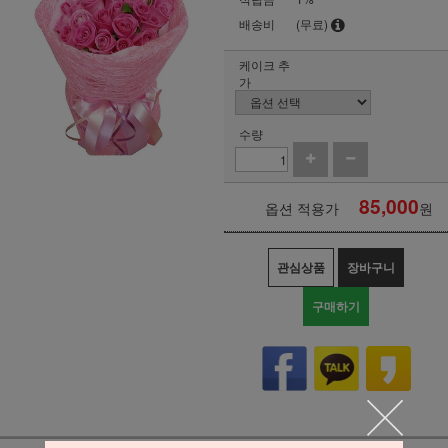
배송비
(무료)
케이크 추
가
수량
85,000
옵션 적용가
원
관심상품
장바구니
구매하기