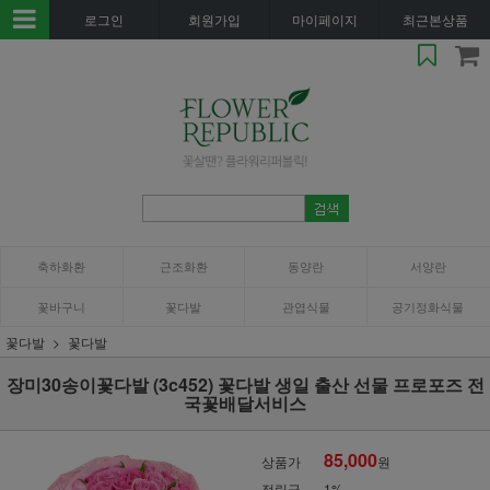
로그인
회원가입
마이페이지
최근본상품
축하화환
근조화환
동양란
서양란
꽃바구니
꽃다발
관엽식물
공기정화식물
꽃다발
꽃다발
장미30송이꽃다발 (3c452) 꽃다발 생일 출산 선물 프로포즈 전
국꽃배달서비스
85,000
상품가
원
적립금
1%