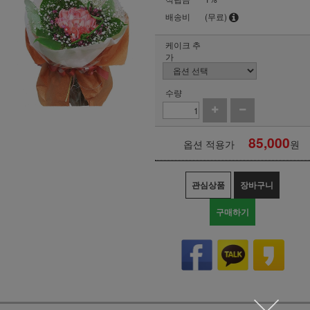
배송비
(무료)
케이크 추
가
수량
85,000
옵션 적용가
원
관심상품
장바구니
구매하기