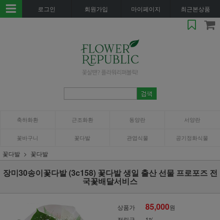
로그인
회원가입
마이페이지
최근본상품
축하화환
근조화환
동양란
서양란
꽃바구니
꽃다발
관엽식물
공기정화식물
꽃다발
꽃다발
장미30송이꽃다발 (3c158) 꽃다발 생일 출산 선물 프로포즈 전
국꽃배달서비스
85,000
상품가
원
적립금
1%