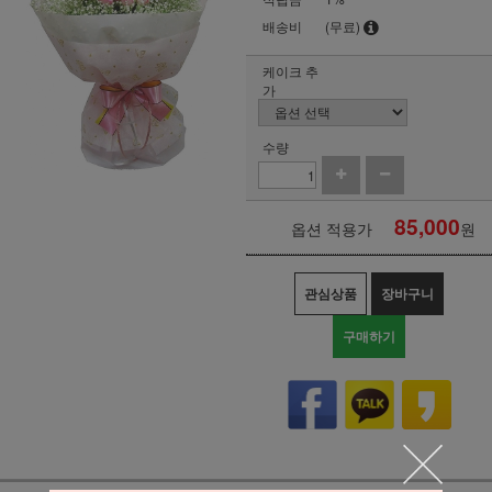
배송비
(무료)
케이크 추
가
수량
85,000
옵션 적용가
원
관심상품
장바구니
구매하기