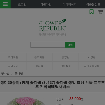
로그인
회원가입
마이페이지
최근본상품
축하화환
근조화환
동양란
서양란
꽃바구니
꽃다발
관엽식물
공기정화식물
꽃다발
꽃다발
장미30송이+안개 꽃다발 (3c137) 꽃다발 생일 출산 선물 프로포
즈 전국꽃배달서비스
85,000
상품가
원
적립금
1%