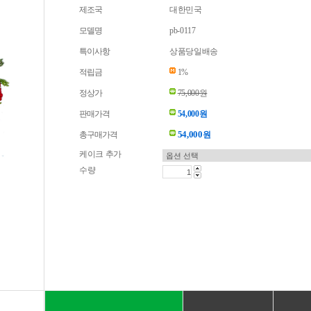
제조국
대한민국
모델명
pb-0117
특이사항
상품당일배송
적립금
1%
정상가
75,000원
판매가격
54,000원
54,000
총구매가격
원
케이크 추가
수량