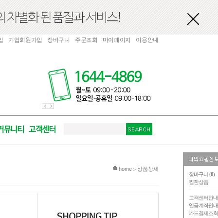
입
기업회원가입
장바구니
주문조회
마이페이지
이용안내
현재 위치
home
상품상세
>
장바구니 (
0
)
찜한상품
고객센터안
입금계좌안
카드결제조