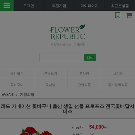
로그인
회원가입
마이페이지
최근본상품
축하화환
근조화환
동양란
서양란
꽃바구니
꽃다발
관엽식물
공기정화식물
EVENT
가정의달
레드 카네이션 꽃바구니 출산 생일 선물 프로포즈 전국꽃배달서
비스
54,000
상품가
원
적립금
1%