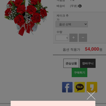
배송비
(무료)
케이크 추
가
수량
54,000
옵션 적용가
원
관심상품
장바구니
구매하기