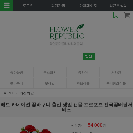
로그인
회원가입
마이페이지
최근본상품
축하화환
근조화환
동양란
서양란
꽃바구니
꽃다발
관엽식물
공기정화식물
EVENT
가정의달
레드 카네이션 꽃바구니 출산 생일 선물 프로포즈 전국꽃배달서
비스
54,000
상품가
원
적립금
1%