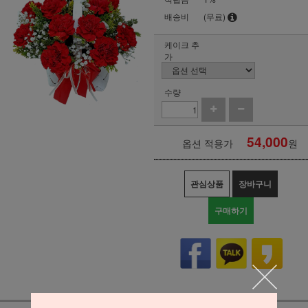
배송비
(무료)
케이크 추
가
수량
54,000
옵션 적용가
원
관심상품
장바구니
구매하기