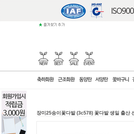
장미25송이꽃다발 (3c578) 꽃다발 생일 출