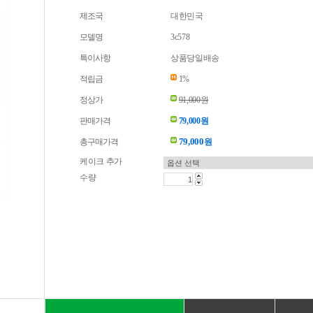
제조국
대한민국
모델명
3c578
특이사항
상품당일배송
적립금
1%
정상가
91,000원
판매가격
79,000원
79,000
총구매가격
원
케이크 추가
수량