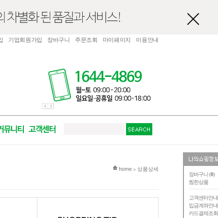
입
기업회원가입
장바구니
주문조회
마이페이지
이용안내
현재 위치
home
상품상세
>
장바구니 (
0
)
찜한상품
고객센터안
입금계좌안
카드결제조