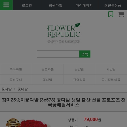
로그인
회원가입
마이페이지
최근본상품
축하화환
근조화환
동양란
서양란
꽃바구니
꽃다발
관엽식물
공기정화식물
꽃다발
꽃다발
장미25송이꽃다발 (3c578) 꽃다발 생일 출산 선물 프로포즈 전
국꽃배달서비스
79,000
상품가
원
적립금
1%