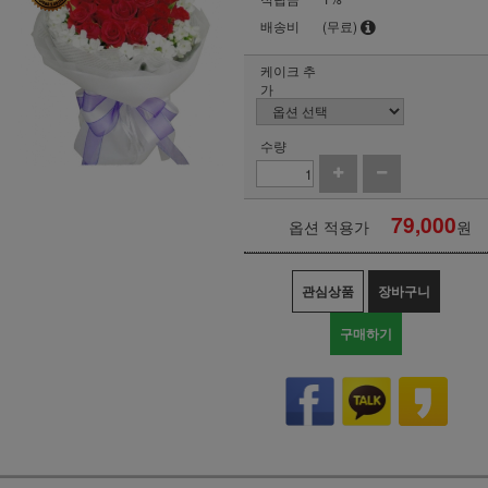
배송비
(무료)
케이크 추
가
수량
79,000
옵션 적용가
원
관심상품
장바구니
구매하기