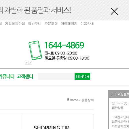
입
기업회원가입
장바구니
주문조회
마이페이지
이용안내
현재 위치
home
상품상세
>
장바구니 (
0
)
찜한상품
고객센터안
입금계좌안
카드결제조