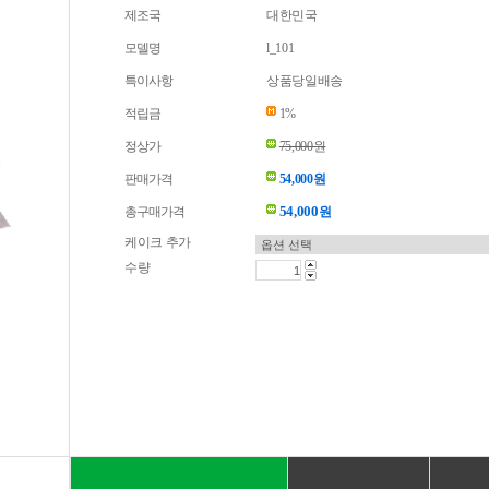
제조국
대한민국
모델명
l_101
특이사항
상품당일배송
적립금
1%
정상가
75,000원
판매가격
54,000원
54,000
총구매가격
원
케이크 추가
수량