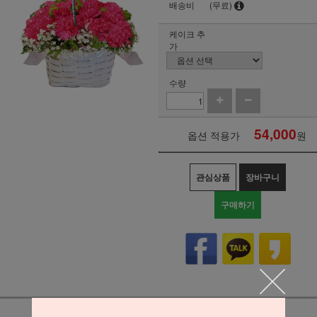
배송비
(무료)
케이크 추
가
수량
54,000
옵션 적용가
원
관심상품
장바구니
구매하기