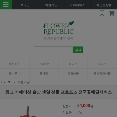
로그인
회원가입
마이페이지
최근본상품
축하화환
근조화환
동양란
서양란
꽃바구니
꽃다발
관엽식물
공기정화식물
EVENT
가정의달
핑크 카네이션 출산 생일 선물 프로포즈 전국꽃배달서비스
54,000
상품가
원
적립금
1%