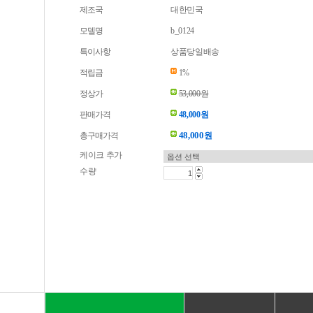
제조국
대한민국
모델명
b_0124
특이사항
상품당일배송
적립금
1%
정상가
53,000원
판매가격
48,000원
48,000
총구매가격
원
케이크 추가
수량