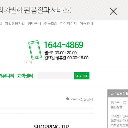
입
기업회원가입
장바구니
주문조회
마이페이지
이용안내
현재 위치
home
상품상세
>
장바구니 (
0
)
찜한상품
고객센터안
입금계좌안
카드결제조