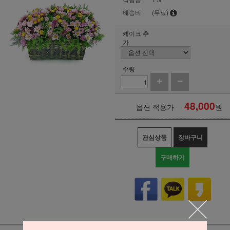
배송비
(무료)
케이크 추
가
수량
48,000
옵션 적용가
원
관심상품
장바구니
구매하기