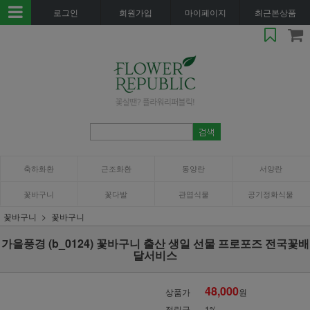
로그인
회원가입
마이페이지
최근본상품
축하화환
근조화환
동양란
서양란
꽃바구니
꽃다발
관엽식물
공기정화식물
꽃바구니
꽃바구니
가을풍경 (b_0124) 꽃바구니 출산 생일 선물 프로포즈 전국꽃배
달서비스
48,000
상품가
원
적립금
1%