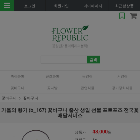
로그인
회원가입
마이페이지
최근본상품
축하화환
근조화환
동양란
서양란
꽃바구니
꽃다발
관엽식물
공기정화식물
꽃바구니
꽃바구니
가을의 향기 (b_167) 꽃바구니 출산 생일 선물 프로포즈 전국꽃
배달서비스
48,000
상품가
원
적립금
1%