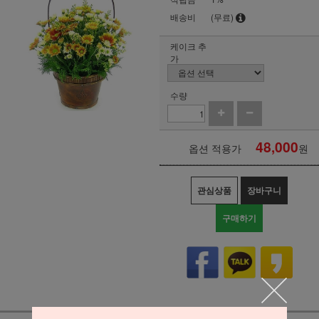
배송비
(무료)
케이크 추
가
수량
48,000
옵션 적용가
원
관심상품
장바구니
구매하기